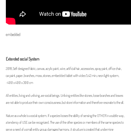
embedded
Extended social System
2018, Self designed fabric, canvas, acrylic paint, wire, artificial hair, accessories, spray paint, office chair,
car paint, paper, branches, moss, stones, embedded tablet with video 5.42 min, neon light system,
~400 x 400 x 300 cm
All entities, living and unliving, are social beings. Unliving entities like stones, loose branches and leaves
are not able to produce their own consciousness, but store information and therefore resonate to the all.
Nature as a whole is a social system. If a species looses the ability of sensing the OTHER in a subtle way,
a tendency of USE can be recognized. The use of the other species or members of the same species to
serve a need of a small entity group damages harmony. A structure is created that undermine