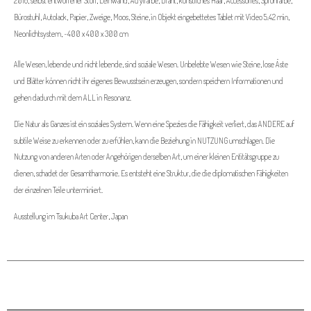
2018, selbst entworfener Stoff, Leinwand, Acrylfarbe, Draht, künstliches Haar, Accessories, Sprühfarbe,
Bürostuhl, Autolack, Papier, Zweige, Moos, Steine, in Objekt eingebettetes Tablet mit Video 5.42 min,
Neonlichtsystem, ~400 x 400 x 300 cm
Alle Wesen, lebende und nicht lebende, sind soziale Wesen. Unbelebte Wesen wie Steine, lose Äste
und Blätter können nicht ihr eigenes Bewusstsein erzeugen, sondern speichern Informationen und
gehen dadurch mit dem ALL in Resonanz.
Die Natur als Ganzes ist ein soziales System. Wenn eine Spezies die Fähigkeit verliert, das ANDERE auf
subtile Weise zu erkennen oder zu erfühlen, kann die Beziehung in NUTZUNG umschlagen. Die
Nutzung von anderen Arten oder Angehörigen derselben Art, um einer kleinen Entitätsgruppe zu
dienen, schadet der Gesamtharmonie. Es entsteht eine Struktur, die die diplomatischen Fähigkeiten
der einzelnen Teile unterminiert.
Ausstellung im Tsukuba Art Center, Japan